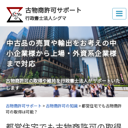
古物商許可サポート
行政書士法人シグマ
中古品の売買や輸出をお考えの中
小企業様から上場・外資系企業様
まで対応
古物商許可の取得や維持
を行政書士法人がサポートいた
します
古物商許可サポート
>
古物商許可の知識
>
都営住宅でも古物商許
可の取得は可能？
都営住宅でも古物商許可の取得