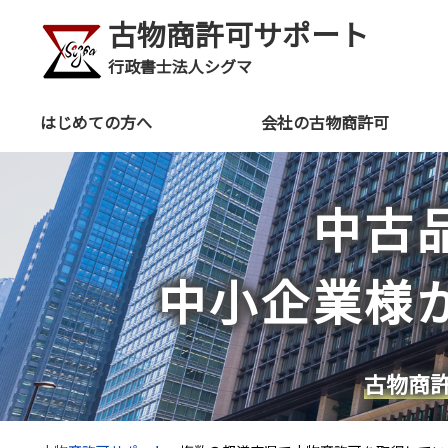
古物商許可サポート
行政書士法人シグマ
はじめての方へ
会社の古物商許可
中古
中小企業様
古物商