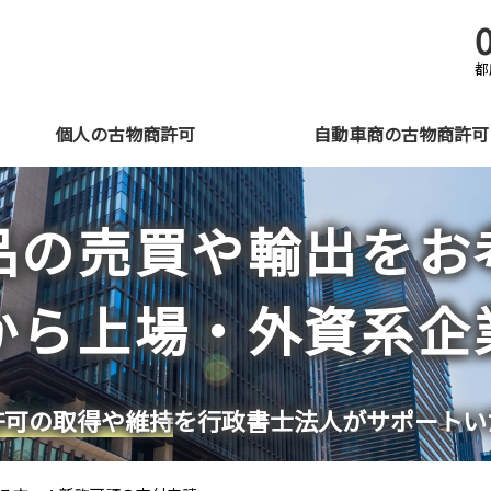
都
個人の古物商許可
自動車商の古物商許可
品の売買や輸出をお
から上場・外資系企
許可の取得や維持
を行政書士法人がサポートい