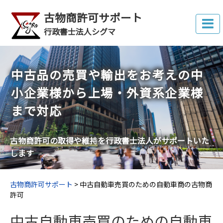
古物商許可サポート
行政書士法人シグマ
中古品の売買や輸出をお考えの中
小企業様から上場・外資系企業様
まで対応
古物商許可の取得や維持
を行政書士法人がサポートいた
します
古物商許可サポート
>
中古自動車売買のための自動車商の古物商
許可
中古自動車売買のための自動車