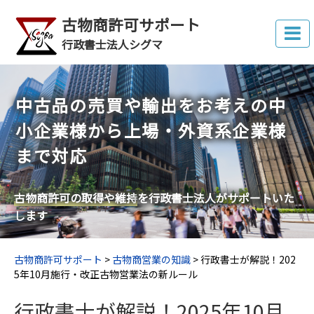
古物商許可サポート
行政書士法人シグマ
中古品の売買や輸出をお考えの中
小企業様から上場・外資系企業様
まで対応
古物商許可の取得や維持
を行政書士法人がサポートいた
します
古物商許可サポート
>
古物商営業の知識
>
行政書士が解説！202
5年10月施行・改正古物営業法の新ルール
行政書士が解説！2025年10月